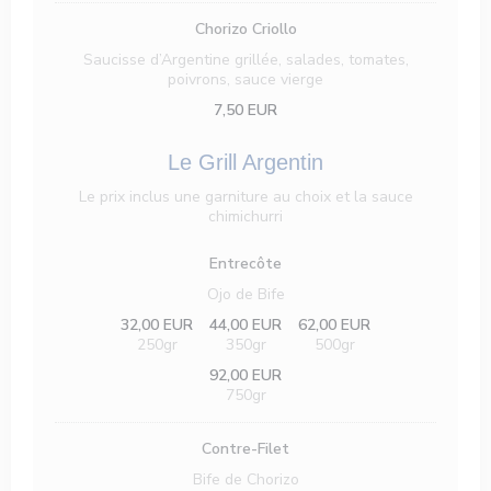
Chorizo Criollo
Saucisse d’Argentine grillée, salades, tomates,
poivrons, sauce vierge
7,50 EUR
Le Grill Argentin
Le prix inclus une garniture au choix et la sauce
chimichurri
Entrecôte
Ojo de Bife
32,00 EUR
44,00 EUR
62,00 EUR
250gr
350gr
500gr
92,00 EUR
750gr
Contre-Filet
Bife de Chorizo