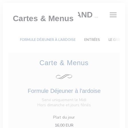
Personnalisation de vos choix en matière de cookies
KEATING STEAK AND WINE HOUSE
Cartes & Menus
FORMULE DÉJEUNER À L’ARDOISE
ENTRÉES
LE GRILL A
Carte & Menus
Formule Déjeuner à l’ardoise
Servi uniquement le Midi
Hors dimanche et jours fériés
Plat du jour
16,00 EUR