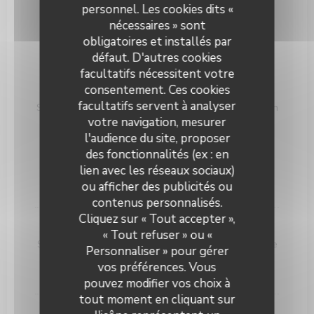
au thym / Sauce vierge
personnel. Les cookies dits «
2,00 EUR
nécessaires » sont
obligatoires et installés par
Spécialités Maison
défaut. D'autres cookies
facultatifs nécessitent votre
Secreto Ibérique
consentement. Ces cookies
facultatifs servent à analyser
Situé près de l’épaule cette pièce mythique de cochon
ibérique est particulièrement difficile à prélever d’où
votre navigation, mesurer
son nom « Secreto ». Généreusement infiltré du gras
l'audience du site, proposer
typique des porcs ibériques, le Secreto dévoile des
des fonctionnalités (ex : en
saveurs inoubliables.
lien avec les réseaux sociaux)
28,00 EUR
38,00 EUR
ou afficher des publicités ou
250g
350g
contenus personnalisés.
Keating Steak and Wine House
Cliquez sur « Tout accepter »,
Keating Cheeseburger
« Tout refuser » ou «
Steak Black Angus, chèvre frais, bacon, crème fraiche
Personnaliser » pour gérer
au Miel, tomates confites, frites et salades
vos préférences. Vous
20,00 EUR
pouvez modifier vos choix à
tout moment en cliquant sur
Tartare de bœuf à l’italienne