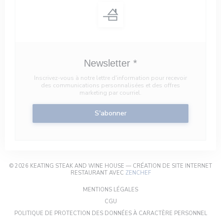
Newsletter
*
Inscrivez-vous à notre lettre d'information pour recevoir
des communications personnalisées et des offres
marketing par courriel.
S'abonner
© 2026 KEATING STEAK AND WINE HOUSE — CRÉATION DE SITE INTERNET
((OUVRE UNE NOUVELLE F
RESTAURANT AVEC
ZENCHEF
((OUVRE UNE NOUVELLE FENÊT
MENTIONS LÉGALES
((OUVRE UNE NOUVELLE FENÊTRE))
CGU
((OU
POLITIQUE DE PROTECTION DES DONNÉES À CARACTÈRE PERSONNEL