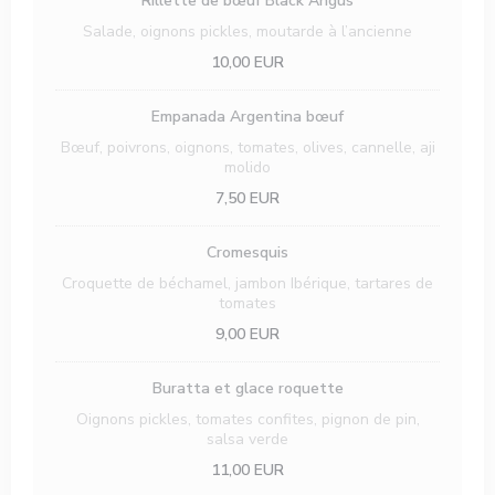
Rillette de bœuf Black Angus
Salade, oignons pickles, moutarde à l’ancienne
10,00 EUR
Empanada Argentina bœuf
Bœuf, poivrons, oignons, tomates, olives, cannelle, aji
molido
7,50 EUR
Cromesquis
Croquette de béchamel, jambon Ibérique, tartares de
tomates
9,00 EUR
Buratta et glace roquette
Oignons pickles, tomates confites, pignon de pin,
salsa verde
11,00 EUR