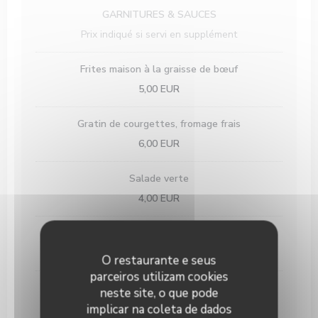
GARNITURES & SAUCES
Prix indiqué si servi en supplément
Frites maison à la graisse de bœuf
5,00 EUR
Gratin de courgettes, fromage frais
6,00 EUR
Salade verte
4,00 EUR
Poêlée de légumes Provençale
6,00 EUR
O restaurante e seus
parceiros utilizam cookies
Sauces maison
neste site, o que pode
Chimichurri / Salsa verde / Mayonnaise / Mayonnaise
implicar na coleta de dados