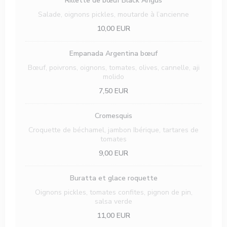
Rillette de bœuf Black Angus
Salade, oignons pickles, moutarde à l’ancienne
10,00 EUR
Empanada Argentina bœuf
Bœuf, poivrons, oignons, tomates, olives, cannelle, aji
molido
7,50 EUR
Cromesquis
Croquette de béchamel, jambon Ibérique, tartares de
tomates
9,00 EUR
Buratta et glace roquette
Oignons pickles, tomates confites, pignon de pin,
salsa verde
11,00 EUR