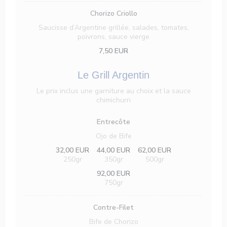
Chorizo Criollo
Saucisse d’Argentine grillée, salades, tomates,
poivrons, sauce vierge
7,50 EUR
Le Grill Argentin
Le prix inclus une garniture au choix et la sauce
chimichurri
Entrecôte
Ojo de Bife
32,00 EUR
44,00 EUR
62,00 EUR
250gr
350gr
500gr
92,00 EUR
750gr
Contre-Filet
Bife de Chorizo