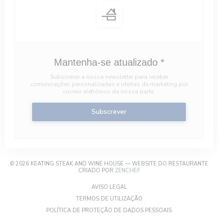
Mantenha-se atualizado
*
Subscrever a nossa newsletter para receber
comunicações personalizadas e ofertas de marketing por
correio eletrónico da nossa parte.
Subscrever
© 2026 KEATING STEAK AND WINE HOUSE — WEBSITE DO RESTAURANTE
((ABRE NUMA NOVA JANELA))
CRIADO POR
ZENCHEF
((ABRE NUMA NOVA JANELA))
AVISO LEGAL
((ABRE NUMA NOVA JANELA)
TERMOS DE UTILIZAÇÃO
((ABRE NUMA NOV
POLÍTICA DE PROTEÇÃO DE DADOS PESSOAIS