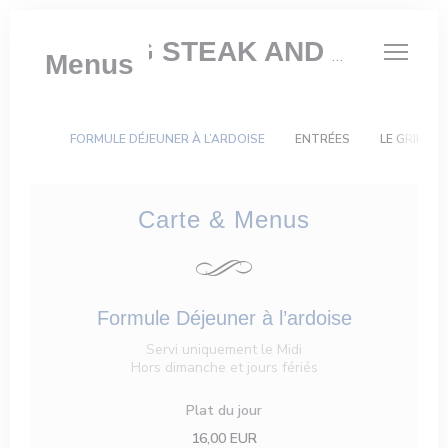
Painel de Gerenciamento de Cookies
KEATING STEAK AND WINE HOUSE
Menus
FORMULE DÉJEUNER À L’ARDOISE
ENTRÉES
LE GRILL A
Carte & Menus
Formule Déjeuner à l’ardoise
Servi uniquement le Midi
Hors dimanche et jours fériés
Plat du jour
16,00 EUR