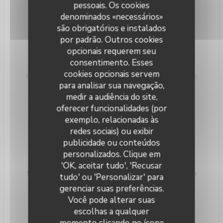
au thym / Sauce vierge
pessoais. Os cookies
denominados «necessários»
2,00 EUR
são obrigatórios e instalados
por padrão. Outros cookies
Spécialités Maison
opcionais requerem seu
consentimento. Esses
Secreto Ibérique
cookies opcionais servem
Situé près de l’épaule cette pièce mythique de cochon
para analisar sua navegação,
ibérique est particulièrement difficile à prélever d’où
son nom « Secreto ». Généreusement infiltré du gras
medir a audiência do site,
typique des porcs ibériques, le Secreto dévoile des
oferecer funcionalidades (por
saveurs inoubliables.
exemplo, relacionadas às
28,00 EUR
38,00 EUR
redes sociais) ou exibir
250g
350g
publicidade ou conteúdos
Keating Steak and Wine House
personalizados. Clique em
Keating Cheeseburger
'OK, aceitar tudo', 'Recusar
Steak Black Angus, chèvre frais, bacon, crème fraiche
tudo' ou 'Personalizar' para
au Miel, tomates confites, frites et salades
gerenciar suas preferências.
20,00 EUR
Você pode alterar suas
escolhas a qualquer
Tartare de bœuf à l’italienne
momento clicando no ícone