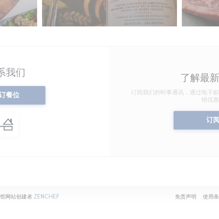
系我们
了解最
订阅我们的时事通讯，通过电子邮
订餐位
销优惠
订
((在新窗口中打开))
((在新窗
 — 餐馆网站创建者
ZENCHEF
免责声明
使用条