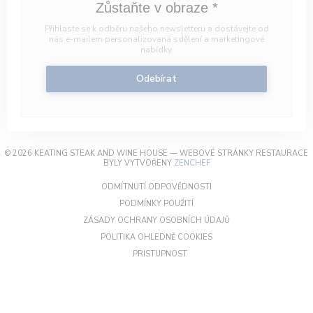
Zůstaňte v obraze
*
Přihlaste se k odběru našeho newsletteru a dostávejte od
nás e-mailem personalizovaná sdělení a marketingové
nabídky.
Odebírat
© 2026 KEATING STEAK AND WINE HOUSE — WEBOVÉ STRÁNKY RESTAURACE
((OTEVŘE SE V NOVÉM OKN
BYLY VYTVOŘENY
ZENCHEF
((OTEVŘE SE V NOVÉM OKN
ODMÍTNUTÍ ODPOVĚDNOSTI
((OTEVŘE SE V NOVÉM OKNĚ))
PODMÍNKY POUŽITÍ
((OTEVŘE SE V NOVÉM
ZÁSADY OCHRANY OSOBNÍCH ÚDAJŮ
((OTEVŘE SE V NOVÉM OKN
POLITIKA OHLEDNĚ COOKIES
((OTEVŘE SE V NOVÉM OKNĚ))
PRISTUPNOST