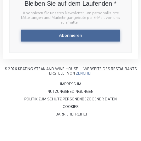
Bleiben Sie auf dem Laufenden
*
Abonnieren Sie unseren Newsletter, um personalisierte
Mitteilungen und Marketingangebote per E-Mail von uns
zu erhalten.
Abonnieren
© 2026 KEATING STEAK AND WINE HOUSE — WEBSEITE DES RESTAURANTS
((ÖFFNET EIN NEUES FENSTE
ERSTELLT VON
ZENCHEF
((ÖFFNET EIN NEUES FENSTER))
IMPRESSUM
((ÖFFNET EIN NEUES FENSTE
NUTZUNGSBEDINGUNGEN
((ÖFFNET EIN
POLITIK ZUM SCHUTZ PERSONENBEZOGENER DATEN
((ÖFFNET EIN NEUES FENSTER))
COOKIES
((ÖFFNET EIN NEUES FENSTER)
BARRIEREFREIHEIT