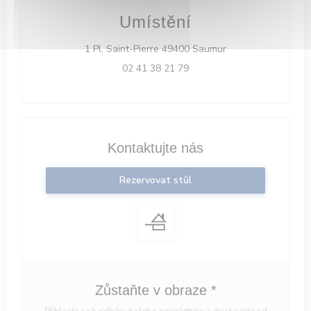
Umístění
((otevře se v nové
1 Pl. Saint-Pierre 49400 Saumur
02 41 38 21 79
Kontaktujte nás
Rezervovat stůl
Zůstaňte v obraze
*