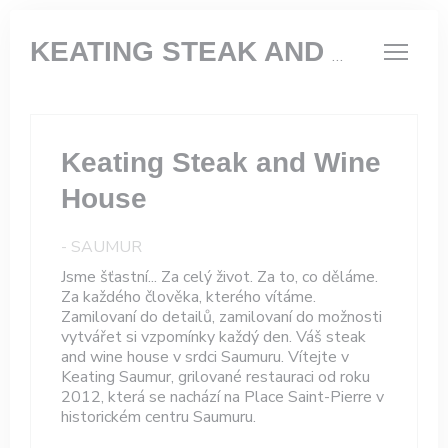
Panel pro správu cookies
KEATING STEAK AND WINE HOUSE
Keating Steak and Wine
House
-
SAUMUR
Jsme šťastní... Za celý život. Za to, co děláme.
Za každého člověka, kterého vítáme.
Zamilovaní do detailů, zamilovaní do možnosti
vytvářet si vzpomínky každý den. Váš steak
and wine house v srdci Saumuru. Vítejte v
Keating Saumur, grilované restauraci od roku
2012, která se nachází na Place Saint-Pierre v
historickém centru Saumuru.