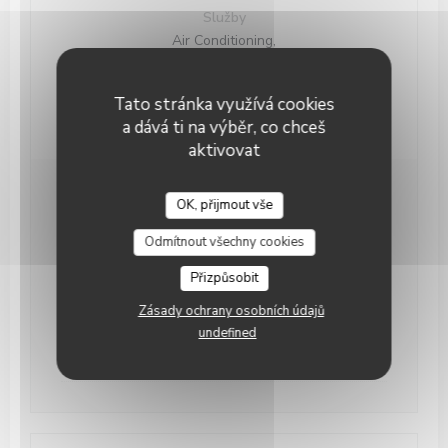
Služby
Air Conditioning,
Platební metody
Without contact, Cash, American Express,
Tato stránka využívá cookies
Eurocard/Mastercard, Visa, Debit Card
a dává ti na výběr, co chceš
aktivovat
Otevírací hodiny
OK, přijmout vše
Keating Steak and Wine House
Odmítnout všechny cookies
Pondělí
Zavřeno
Přizpůsobit
Ute
-
Sob
12:00 - 13:45
19:00 - 22:00
•
Zásady ochrany osobních údajů
undefined
Neděle
Zavřeno