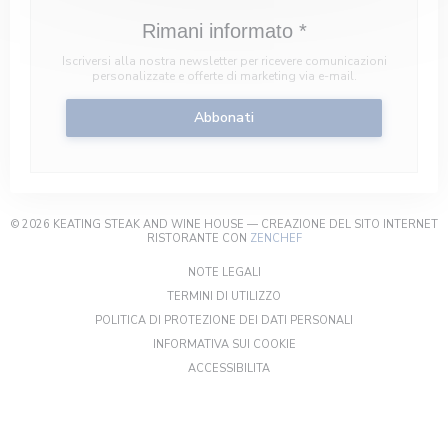
Rimani informato
*
Iscriversi alla nostra newsletter per ricevere comunicazioni
personalizzate e offerte di marketing via e-mail.
Abbonati
© 2026 KEATING STEAK AND WINE HOUSE — CREAZIONE DEL SITO INTERNET
((APRE UNA NUOVA FINEST
RISTORANTE CON
ZENCHEF
((APRE UNA NUOVA FINESTRA))
NOTE LEGALI
((APRE UNA NUOVA FINESTRA)
TERMINI DI UTILIZZO
((APRE UNA NUOV
POLITICA DI PROTEZIONE DEI DATI PERSONALI
((APRE UNA NUOVA FINESTR
INFORMATIVA SUI COOKIE
((APRE UNA NUOVA FINESTRA))
ACCESSIBILITA