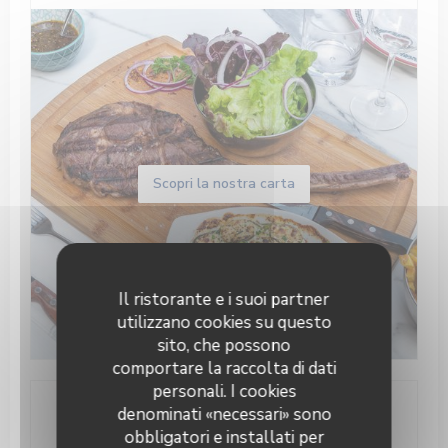
Scopri la nostra carta
Il ristorante e i suoi partner
utilizzano cookies su questo
sito, che possono
comportare la raccolta di dati
personali. I cookies
denominati «necessari» sono
Informazioni pratiche
obbligatori e installati per