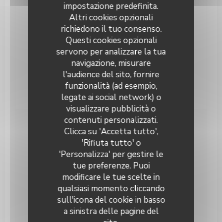
impostazione predefinita.
Cucina
Altri cookies opzionali
Argentina
richiedono il tuo consenso.
Servizi
Questi cookies opzionali
Aria condizionata, Privatizzazioni, Terrazzo, Wifi
servono per analizzare la tua
navigazione, misurare
Metodo di pagamento
l'audience del sito, fornire
Senza contatto, Contanti, American Express,
funzionalità (ad esempio,
Eurocard / Mastercard, Visa, Bancomat
legate ai social network) o
visualizzare pubblicità o
Keating Steak and Wine House
contenuti personalizzati.
Orari
Clicca su 'Accetta tutto',
'Rifiuta tutto' o
'Personalizza' per gestire le
Lunedi
Chiuso
tue preferenze. Puoi
modificare le tue scelte in
Mar
-
Sab
12:00 - 13:45
19:00 - 22:00
•
qualsiasi momento cliccando
sull'icona del cookie in basso
Domenica
Chiuso
a sinistra delle pagine del