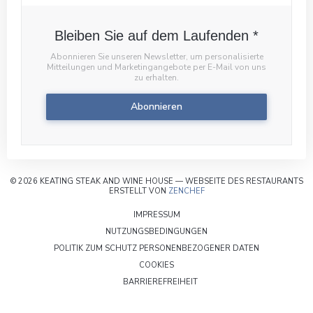
Bleiben Sie auf dem Laufenden
*
Abonnieren Sie unseren Newsletter, um personalisierte
Mitteilungen und Marketingangebote per E-Mail von uns
zu erhalten.
Abonnieren
© 2026 KEATING STEAK AND WINE HOUSE — WEBSEITE DES RESTAURANTS
((ÖFFNET EIN NEUES FENSTE
ERSTELLT VON
ZENCHEF
((ÖFFNET EIN NEUES FENSTER))
IMPRESSUM
((ÖFFNET EIN NEUES FENSTE
NUTZUNGSBEDINGUNGEN
((ÖFFNET EIN
POLITIK ZUM SCHUTZ PERSONENBEZOGENER DATEN
((ÖFFNET EIN NEUES FENSTER))
COOKIES
((ÖFFNET EIN NEUES FENSTER)
BARRIEREFREIHEIT