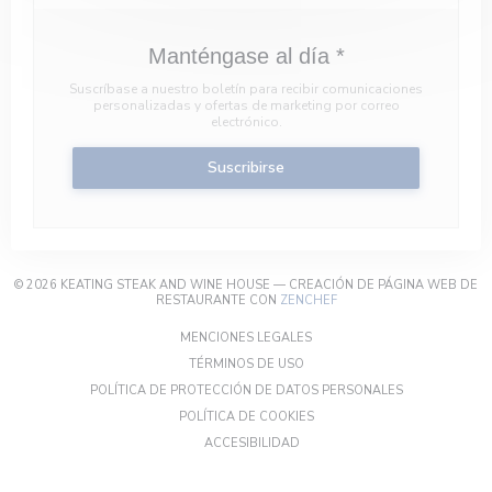
Manténgase al día
*
Suscríbase a nuestro boletín para recibir comunicaciones
personalizadas y ofertas de marketing por correo
electrónico.
Suscribirse
© 2026 KEATING STEAK AND WINE HOUSE — CREACIÓN DE PÁGINA WEB DE
((ABRE EN UNA NUEVA VE
RESTAURANTE CON
ZENCHEF
((ABRE EN UNA NUEVA VENTA
MENCIONES LEGALES
((ABRE EN UNA NUEVA VENTANA
TÉRMINOS DE USO
((ABRE EN UN
POLÍTICA DE PROTECCIÓN DE DATOS PERSONALES
((ABRE EN UNA NUEVA VENTA
POLÍTICA DE COOKIES
((ABRE EN UNA NUEVA VENTANA
ACCESIBILIDAD