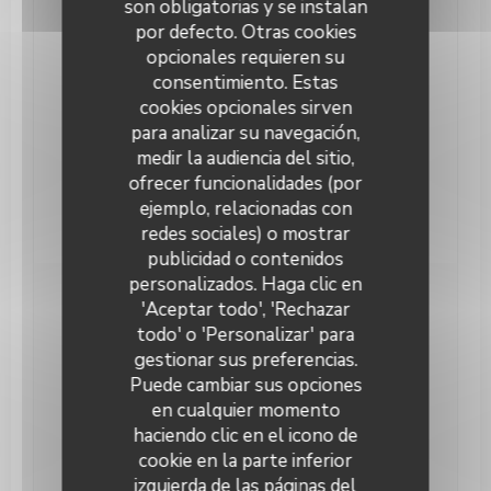
son obligatorias y se instalan
por defecto. Otras cookies
Cocina
opcionales requieren su
Argentina
consentimiento. Estas
cookies opcionales sirven
Servicios
para analizar su navegación,
Climatización, Privatización, Terraza, WiFi
medir la audiencia del sitio,
Métodos de pago
ofrecer funcionalidades (por
Sin contacto, Efectivo, American Express,
ejemplo, relacionadas con
Eurocard/Mastercard, Visa, Tarjeta de Crédito
redes sociales) o mostrar
publicidad o contenidos
Keating Steak and Wine House
personalizados. Haga clic en
'Aceptar todo', 'Rechazar
Horario de apertura
todo' o 'Personalizar' para
gestionar sus preferencias.
Lunes
Cerrado
Puede cambiar sus opciones
en cualquier momento
Mar
-
Sab
12:00 - 13:45
19:00 - 22:00
•
haciendo clic en el icono de
cookie en la parte inferior
Domingo
Cerrado
izquierda de las páginas del