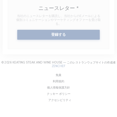
ニュースレター
*
当社のニュースレターを購読し、当社からのEメールによる
個別コミュニケーションやマーケティングオファーを受け取
る。
登録する
© 2026 KEATING STEAK AND WINE HOUSE — このレストランウェブサイトの作成者
((新しいウィンドウで開きます))
ZENCHEF
((新しいウィンドウで開きます))
免責
((新しいウィンドウで開きます))
利用規約
((新しいウィンドウで開きます))
個人情報保護方針
((新しいウィンドウで開きます))
クッキー ポリシー
((新しいウィンドウで開きます))
アクセシビリティ