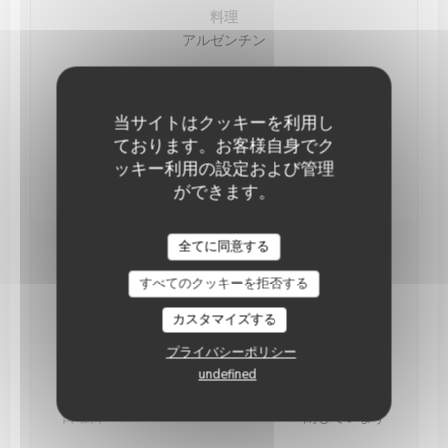
料理
アルゼンチン
サービス
エアコン, 民営化, テラス, Wi-Fi
当サイトはクッキーを利用し
ご利用可能なお支払い方法
ております。お客様自身でク
タッチ決済 クレジットカード, 現金, アメックス, ユ
ッキー利用の設定および管理
ーロカード /マスターカード, ビザ, カルトブルー
ができます。
Keating Steak and Wine House
全てに同意する
営業時間
すべてのクッキーを拒否する
月曜日
閉じています
カスタマイズする
プライバシーポリシー
火
-
土
12:00 - 13:45
19:00 - 22:00
•
undefined
日曜日
閉じています